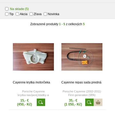
Na sklade
(5)
Tip
Akcia
Zľava
Novinka
Zobrazené produkty
1 - 5
z celkových
5
Cayenne krytka motorčeka
Cayenne repas sada predná
Porsche Cayenne
Porsche Cayenne (2002-2011)
krytka navíjacej kladky a
First generation (9PA)
motorčeka
15,- €
35,- €
(450,- Kč)
(1 050,- Kč)