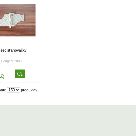
ežec sťahovačky
Peugeot 2008
Kč)
anu:
produktov.