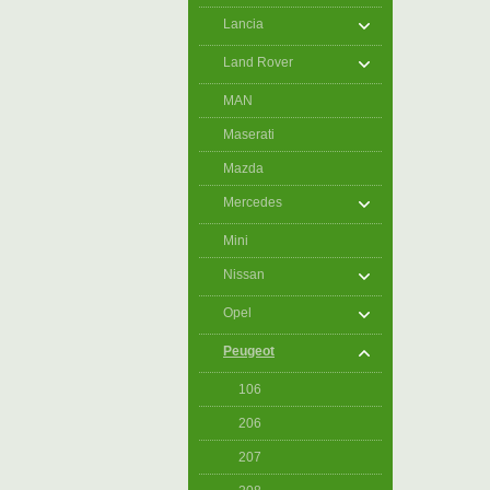
Lancia
Land Rover
MAN
Maserati
Mazda
Mercedes
Mini
Nissan
Opel
Peugeot
106
206
207