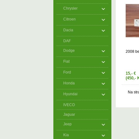
Chrysler
Citroen
Dacia
DAF
Dodge
2008 b
Fiat
Ford
15,- €
(450,- 
Honda
Na str
Hyundai
IVECO
Jaguar
Jeep
Kia