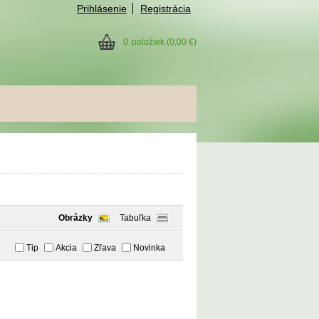
Prihlásenie
Registrácia
0
položiek
(0,00 €)
Obrázky
Tabuľka
Tip
Akcia
Zľava
Novinka