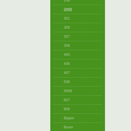
208
2008
301
306
307
308
405
406
407
508
5008
607
806
Bipper
Boxer