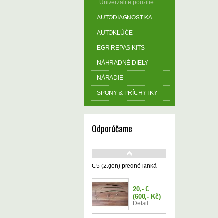
Univerzálne použitie
AUTODIAGNOSTIKA
AUTOKĽÚČE
EGR REPAS KITS
NÁHRADNÉ DIELY
NÁRADIE
SPONY & PRÍCHYTKY
Odporúčame
C5 (2.gen) predné lanká
20,- €
(600,- Kč)
Detail