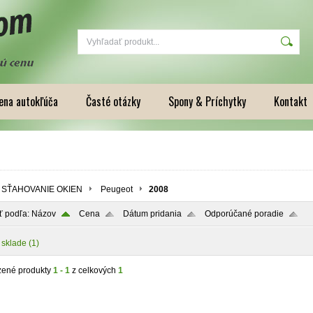
na autokľúča
Časté otázky
Spony & Príchytky
Kontakt
SŤAHOVANIE OKIEN
Peugeot
2008
ť podľa:
Názov
Cena
Dátum pridania
Odporúčané poradie
 sklade
(1)
zené produkty
1 - 1
z celkových
1