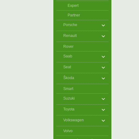
Expert
Partner
Porsche
Renault
Rover
Saab
Seat
Škoda
Smart
Suzuki
Toyota
Volkswagen
Volvo