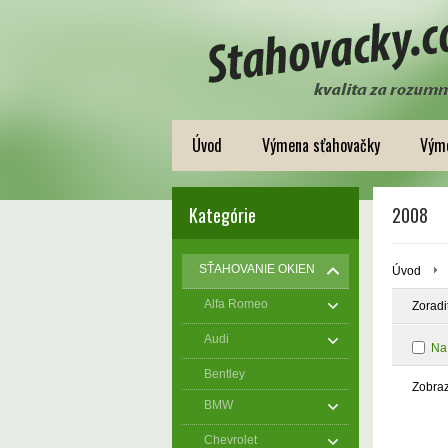
Úvod
Výmena sťahovačky
Výme
Kategórie
2008
SŤAHOVANIE OKIEN
Úvod
Alfa Romeo
Zoradi
Audi
Na
Bentley
Zobra
BMW
Chevrolet