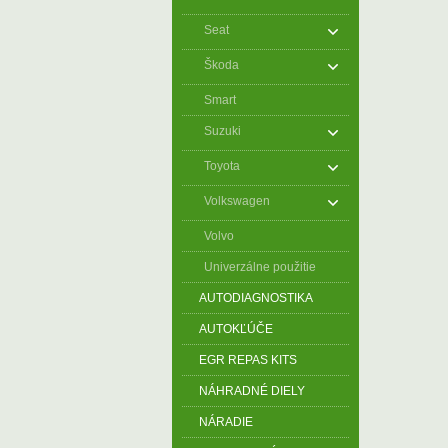
Seat
Škoda
Smart
Suzuki
Toyota
Volkswagen
Volvo
Univerzálne použitie
AUTODIAGNOSTIKA
AUTOKĽÚČE
EGR REPAS KITS
NÁHRADNÉ DIELY
NÁRADIE