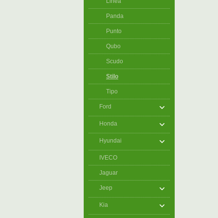
Linea
Panda
Punto
Qubo
Scudo
Stilo
Tipo
Ford
Honda
Hyundai
IVECO
Jaguar
Jeep
Kia