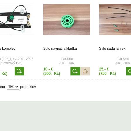
dv komplet
Stilo navíjacia kladka
Stilo sada laniek
lo (192_), r.v. 2001-2007
Fiat Stilo
Fiat Stilo
(3-dverový H/B)
2001–2007
2001–2007
10,- €
25,- €
- Kč)
(300,- Kč)
(750,- Kč)
anu:
produktov.