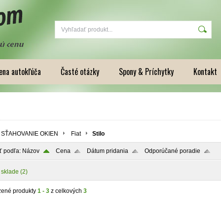
na autokľúča
Časté otázky
Spony & Príchytky
Kontakt
SŤAHOVANIE OKIEN
Fiat
Stilo
ť podľa:
Názov
Cena
Dátum pridania
Odporúčané poradie
 sklade
(2)
zené produkty
1 - 3
z celkových
3