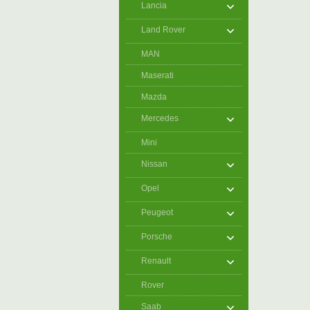
Lancia
Land Rover
MAN
Maserati
Mazda
Mercedes
Mini
Nissan
Opel
Peugeot
Porsche
Renault
Rover
Saab