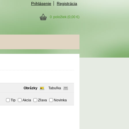
Prihlásenie
Registrácia
0
položiek
(0,00 €)
Obrázky
Tabuľka
Tip
Akcia
Zľava
Novinka