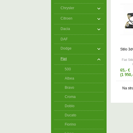
Chrysler
Citroen
Dacia
DAF
Dodge
Stilo 3
Fiat
Fiat Sti
500
65,- €
(1 950,
Albea
Bravo
Na str
Croma
Doblo
Ducato
Fiorino