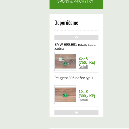
SPONY & PRÍCHYTKY
Odporúčame
BMW E90,E91 repas sada
zadná
25,- €
(750,- Kč)
Detail
Peugeot 306 bežec typ 1
10,- €
(300,- Kč)
Detail
rozvodovka set OEM kvalita
50,- €
(1