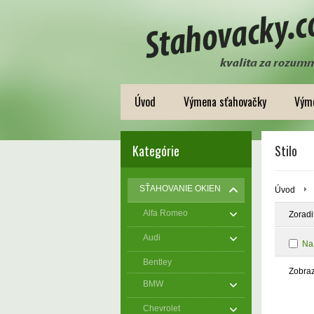
Úvod
Výmena sťahovačky
Výme
Kategórie
Stilo
SŤAHOVANIE OKIEN
Úvod
Alfa Romeo
Zoradi
Audi
Na
Bentley
Zobra
BMW
Chevrolet