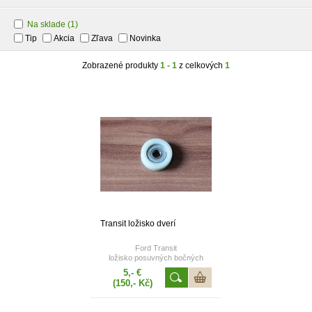
Na sklade
(1)
Tip
Akcia
Zľava
Novinka
Zobrazené produkty
1 - 1
z celkových
1
Transit ložisko dverí
Ford Transit
ložisko posuvných bočných
dverí
5,- €
(150,- Kč)