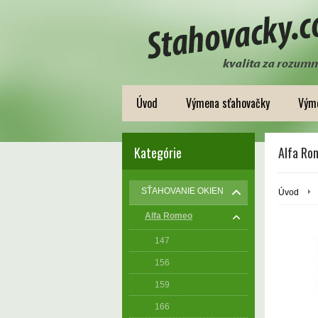
Úvod
Výmena sťahovačky
Výme
Kategórie
Alfa Ro
SŤAHOVANIE OKIEN
Úvod
Alfa Romeo
147
156
159
166