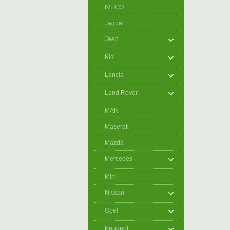
IVECO
Jaguar
Jeep
Kia
Lancia
Land Rover
MAN
Maserati
Mazda
Mercedes
Mini
Nissan
Opel
Peugeot