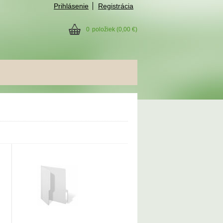
Prihlásenie
Registrácia
0
položiek
(0,00 €)