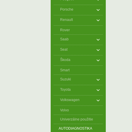
Porsche
Renault
Rover
Saab
Seat
Škoda
Smart
Suzuki
Toyota
Volkswagen
Volvo
Univerzálne použitie
AUTODIAGNOSTIKA