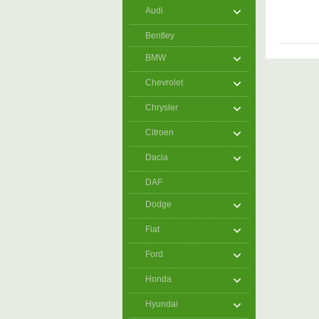
Audi
Bentley
BMW
Chevrolet
Chrysler
Citroen
Dacia
DAF
Dodge
Fiat
Ford
Honda
Hyundai