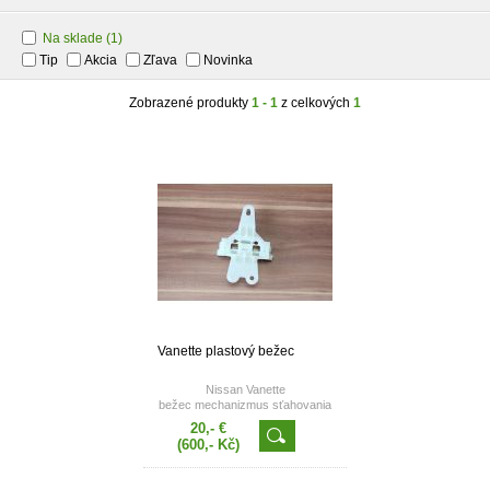
Na sklade
(1)
Tip
Akcia
Zľava
Novinka
Zobrazené produkty
1 - 1
z celkových
1
Vanette plastový bežec
Nissan Vanette
bežec mechanizmus sťahovania
okna
20,- €
(600,- Kč)