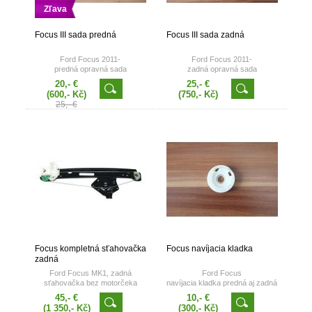
Zľava
Focus III sada predná
Focus III sada zadná
Ford Focus 2011-
Ford Focus 2011-
predná opravná sada
zadná opravná sada
20,- €
25,- €
(600,- Kč)
(750,- Kč)
25,- €
Focus kompletná sťahovačka
Focus navíjacia kladka
zadná
Ford Focus MK1, zadná
Ford Focus
sťahovačka bez motorčeka
navíjacia kladka predná aj zadná
poskladaná
45,- €
10,- €
vhodné pre r.v. 1998 - 2004
(1 350,- Kč)
(300,- Kč)