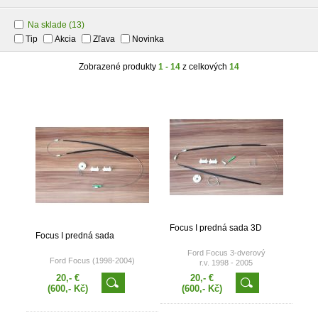
Na sklade
(13)
Tip
Akcia
Zľava
Novinka
Zobrazené produkty
1 - 14
z celkových
14
Focus I predná sada 3D
Focus I predná sada
Ford Focus 3-dverový
Ford Focus (1998-2004)
r.v. 1998 - 2005
20,- €
20,- €
(600,- Kč)
(600,- Kč)