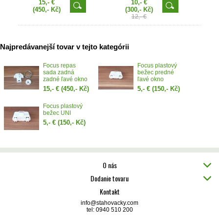
15,- €
10,- €
(450,- Kč)
(300,- Kč)
12,- €
Najpredávanejší tovar v tejto kategórii
Focus repas
Focus plastový
sada zadná
bežec predné
zadné ľavé okno
ľavé okno
15,- €
(450,- Kč)
5,- €
(150,- Kč)
Focus plastový
bežec UNI
5,- €
(150,- Kč)
O nás
Dodanie tovaru
Kontakt
info@stahovacky.com
tel: 0940 510 200