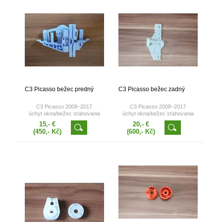
C3 Picasso bežec predný
C3 Picasso bežec zadný
C3 Picasso 2008–2017
C3 Picasso 2008–2017
úchyt okna/bežec sťahovania
úchyt okna/bežec sťahovania
okna
okna
15,- €
20,- €
(450,- Kč)
(600,- Kč)