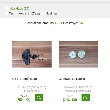
Na sklade
(14)
Tip
Akcia
Zľava
Novinka
Zobrazené produkty
1 - 14
z celkových
14
C3 II, predná sada
C3 navíjacia kladka
Citroën C3 (2009–2016)
Citroen C3 (2002-2010)
II. Generácia
zadné aj predné okná
25,- €
8,- €
(750,- Kč)
(240,- Kč)