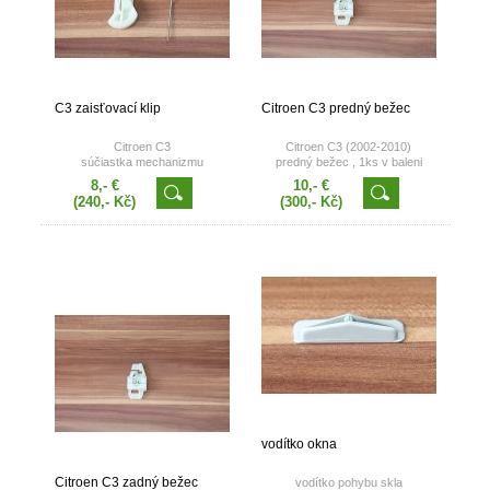
C3 zaisťovací klip
Citroen C3 predný bežec
Citroen C3
Citroen C3 (2002-2010)
súčiastka mechanizmu
predný bežec , 1ks v baleni
sťahovania okna
8,- €
10,- €
(240,- Kč)
(300,- Kč)
vodítko okna
Citroen C3 zadný bežec
vodítko pohybu skla